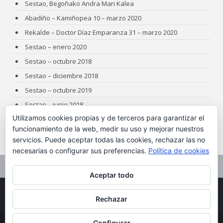
Sestao, Begoñako Andra Mari Kalea
Abadiño – Kamiñopea 10 – marzo 2020
Rekalde – Doctor Díaz Emparanza 31 – marzo 2020
Sestao – enero 2020
Sestao – octubre 2018
Sestao – diciembre 2018
Sestao – octubre 2019
Sestao – junio 2018
Utilizamos cookies propias y de terceros para garantizar el
Sestao – abril 2018
funcionamiento de la web, medir su uso y mejorar nuestros
Algorta – julio 2018
servicios. Puede aceptar todas las cookies, rechazar las no
Gorliz – marzo 2017
necesarias o configurar sus preferencias.
Política de cookies
PREVIOUS POST
NEXT POST
Aceptar todo
Rechazar
Configurar