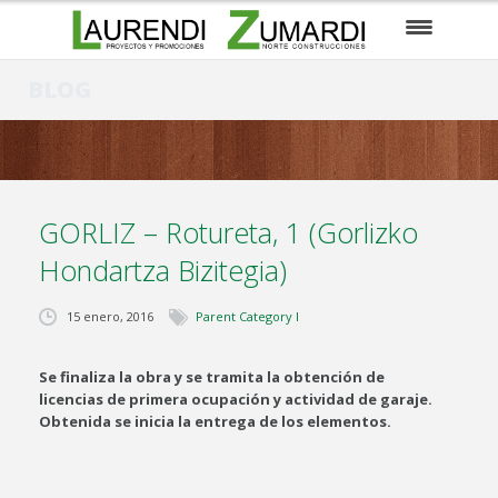
EMPRESA
BLOG
EN CONSTRUCCIÓN
PARA ENTRAR A VIVIR
GORLIZ – Rotureta, 1 (Gorlizko
PRÓXIMOS PROYECTOS
Hondartza Bizitegia)
SUELOS / PARCELAS
15 enero, 2016
Parent Category I
CONTACTO
Se finaliza la obra y se tramita la obtención de
EUSKARA
licencias de primera ocupación y actividad de garaje.
Obtenida se inicia la entrega de los elementos.