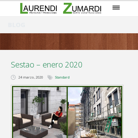
EMPRESA
BLOG
EN CONSTRUCCIÓN
PARA ENTRAR A VIVIR
Sestao – enero 2020
PRÓXIMOS PROYECTOS
24 marzo, 2020
Standard
SUELOS / PARCELAS
CONTACTO
EUSKARA