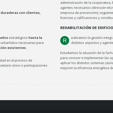
administración de la cooperativa,
agentes necesarios (dirección téc
duraderas con clientes,
empresa de prevención), seguimien
licencias y calificaciones y consti
REHABILITACIÓN DE EDIFICI
uelos
estratégicos
hasta la
ealizamos la gestión integr
R
urbanístico necesarias para
distintos aspectos y agente
ción existentes.
Estudiamos la situación de la facha
para conocer e implementar las op
dad en el proceso de
aplicar los distintos sistemas (ais
opietario único o participaciones
mejoren la eficiencia energética de