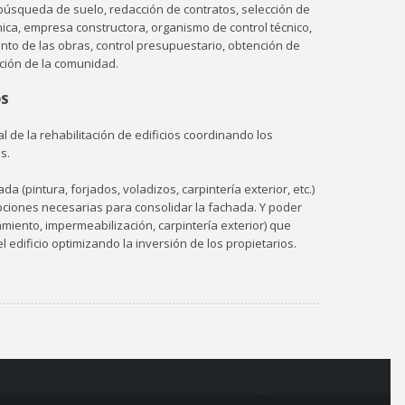
 búsqueda de suelo, redacción de contratos, selección de
nica, empresa constructora, organismo de control técnico,
to de las obras, control presupuestario, obtención de
tución de la comunidad.
OS
al de la rehabilitación de edificios coordinando los
s.
da (pintura, forjados, voladizos, carpintería exterior, etc.)
ciones necesarias para consolidar la fachada. Y poder
lamiento, impermeabilización, carpintería exterior) que
l edificio optimizando la inversión de los propietarios.