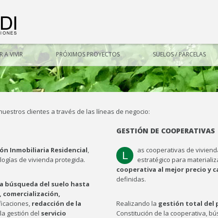
 A VIVIR
PRÓXIMOS PROYECTOS
SUELOS / PARCELAS
estros clientes a través de las líneas de negocio:
GESTIÓN DE COOPERATIVAS
ón Inmobiliaria Residencial
,
as cooperativas de vivien
L
ologías de vivienda protegida.
estratégico para materializa
cooperativa al mejor precio y c
definidas.
la búsqueda del suelo hasta
, comercialización,
ificaciones,
redacción de la
Realizando la
gestión total del
la gestión del
servicio
Constitución de la cooperativa, b