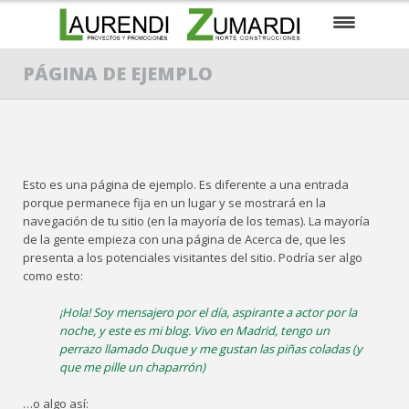
EMPRESA
PÁGINA DE EJEMPLO
EN CONSTRUCCIÓN
PARA ENTRAR A VIVIR
Esto es una página de ejemplo. Es diferente a una entrada
PRÓXIMOS PROYECTOS
porque permanece fija en un lugar y se mostrará en la
navegación de tu sitio (en la mayoría de los temas). La mayoría
SUELOS / PARCELAS
de la gente empieza con una página de Acerca de, que les
presenta a los potenciales visitantes del sitio. Podría ser algo
CONTACTO
como esto:
¡Hola! Soy mensajero por el día, aspirante a actor por la
EUSKARA
noche, y este es mi blog. Vivo en Madrid, tengo un
perrazo llamado Duque y me gustan las piñas coladas (y
que me pille un chaparrón)
…o algo así: