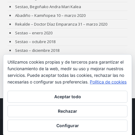
Sestao, Begoñako Andra Mari Kalea
Abadiño – Kamiñopea 10 – marzo 2020
Rekalde – Doctor Díaz Emparanza 31 – marzo 2020
Sestao – enero 2020
Sestao – octubre 2018
Sestao – diciembre 2018
Sestao – octubre 2019
Utilizamos cookies propias y de terceros para garantizar el
Sestao – junio 2018
funcionamiento de la web, medir su uso y mejorar nuestros
servicios. Puede aceptar todas las cookies, rechazar las no
Sestao – abril 2018
necesarias o configurar sus preferencias.
Política de cookies
Algorta – julio 2018
Gorliz – marzo 2017
Aceptar todo
Rechazar
Configurar
Copyright © Laurendi-Zumardi |
Aviso legal
|
Política de Cookies