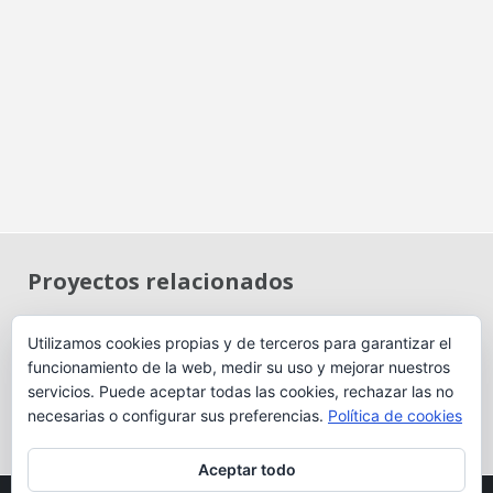
BARAKALDO – RETUERTO – Hilario Agapito, 11
ABADIÑO – Kamiñopea, 8 (Barrio Muntsaraz)
ANDRA MARI GETXO – Pagasarri, 3 y Mugarra, 9 – Garajes
GORLIZ – Rotureta, 1 y 3 (junto al Puerto de Plentzia)
GORLIZ – Odieta, 1 (junto al Puerto de Plentzia) – Garajes
BARAKALDO Garajes y Trasteros
Proyectos relacionados
RETUERTO – Hilario Agapito, 3-7-11
Utilizamos cookies propias y de terceros para garantizar el
San Vicente, 3A – 3B y 3C
funcionamiento de la web, medir su uso y mejorar nuestros
Bilbao, Residencial
Sestao, Residencial La
Bilbao_Residencial Díaz
Ses
servicios. Puede aceptar todas las cookies, rechazar las no
PRÓXIMOS PROYECTOS
Díaz Emparanza
Salle Berria (UE 1-2
Emparanza
Sa
Nta. Sra. de Begoña –
Nt
necesarias o configurar sus preferencias.
Política de cookies
2)
SUELOS / PARCELAS
Aceptar todo
Maruri / Xatabe