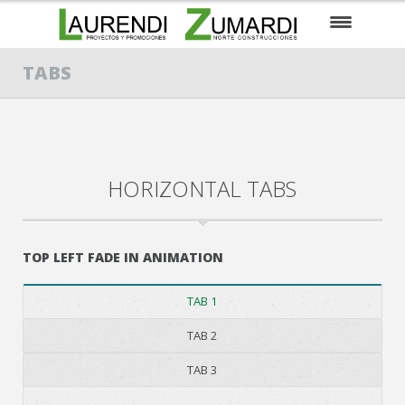
EMPRESA
TABS
EN CONSTRUCCIÓN
PARA ENTRAR A VIVIR
HORIZONTAL TABS
PRÓXIMOS PROYECTOS
SUELOS / PARCELAS
TOP LEFT FADE IN ANIMATION
CONTACTO
TAB 1
EUSKARA
TAB 2
TAB 3