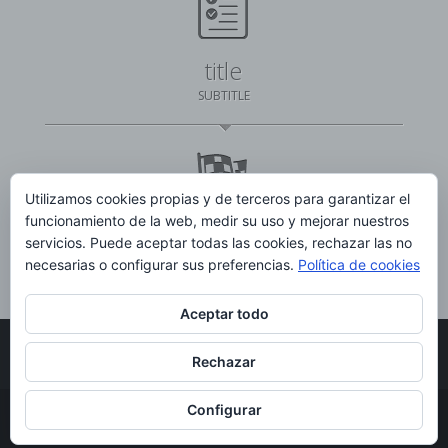
title
SUBTITLE
Utilizamos cookies propias y de terceros para garantizar el
funcionamiento de la web, medir su uso y mejorar nuestros
title
servicios. Puede aceptar todas las cookies, rechazar las no
necesarias o configurar sus preferencias.
Política de cookies
SUBTITLE
Aceptar todo
Rechazar
Configurar
Copyright © Laurendi-Zumardi |
Aviso legal
|
Política de Cookies