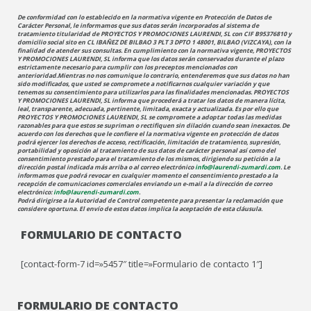
De conformidad con lo establecido en la normativa vigente en Protección de Datos de
Carácter Personal, le informamos que sus datos serán incorporados al sistema de
tratamiento titularidad de PROYECTOS Y PROMOCIONES LAURENDI, SL con CIF B95376810 y
domicilio social sito en CL IBAÑEZ DE BILBAO 3 PLT 3 DPTO 1 48001, BILBAO (VIZCAYA), con la
finalidad de atender sus consultas. En cumplimiento con la normativa vigente, PROYECTOS
Y PROMOCIONES LAURENDI, SL informa que los datos serán conservados durante el plazo
estrictamente necesario para cumplir con los preceptos mencionados con
anterioridad.Mientras no nos comunique lo contrario, entenderemos que sus datos no han
sido modificados, que usted se compromete a notificarnos cualquier variación y que
tenemos su consentimiento para utilizarlos para las finalidades mencionadas. PROYECTOS
Y PROMOCIONES LAURENDI, SL informa que procederá a tratar los datos de manera lícita,
leal, transparente, adecuada, pertinente, limitada, exacta y actualizada. Es por ello que
PROYECTOS Y PROMOCIONES LAURENDI, SL se compromete a adoptar todas las medidas
razonables para que estos se supriman o rectifiquen sin dilación cuando sean inexactos. De
acuerdo con los derechos que le confiere el la normativa vigente en protección de datos
podrá ejercer los derechos de acceso, rectificación, limitación de tratamiento, supresión,
portabilidad y oposición al tratamiento de sus datos de carácter personal así como del
consentimiento prestado para el tratamiento de los mismos, dirigiendo su petición a la
dirección postal indicada más arriba o al correo electrónico
info@laurendi-zumardi.com
. Le
informamos que podrá revocar en cualquier momento el consentimiento prestado a la
recepción de comunicaciones comerciales enviando un e-mail a la dirección de correo
electrónico:
info@laurendi-zumardi.com
.
Podrá dirigirse a la Autoridad de Control competente para presentar la reclamación que
considere oportuna. El envío de estos datos implica la aceptación de esta cláusula.
FORMULARIO DE CONTACTO
[contact-form-7 id=»5457″ title=»Formulario de contacto 1″]
FORMULARIO DE CONTACTO