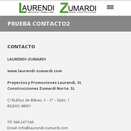
EMPRESA
PRUEBA CONTACTO2
EN CONSTRUCCIÓN
CONTACTO
PARA ENTRAR A VIVIR
LAURENDI-ZUMARDI
PRÓXIMOS PROYECTOS
www.laurendi-zumardi.com
SUELOS / PARCELAS
Proyectos y Promociones Laurendi, SL
CONTACTO
Construcciones Zumardi Norte, SL
C/ Ibáñez de Bilbao, 3 – 3° – Dpto. 1
EUSKARA
BILBAO 48001
Tlf: 944 247 566
Email: info@laurendi-zumardi.com