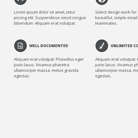
Lorem ipsum dolor sit amet, tetur
Select design work for 
piscing elit. Suspendisse smod congue
beautiful, simple email 
bibendum. Aliquam erat volutpat.
teammates.
WELL DOCUMENTED
UNLIMITED C
Aliquam erat volutpat. Phasellus eget
Aliquam erat volutpat.
justo lacus. Vivamus pharetra
justo lacus. Vivamus p
ullamcorper massa. metus gravida
ullamcorper massa. me
egestas.
egestas.