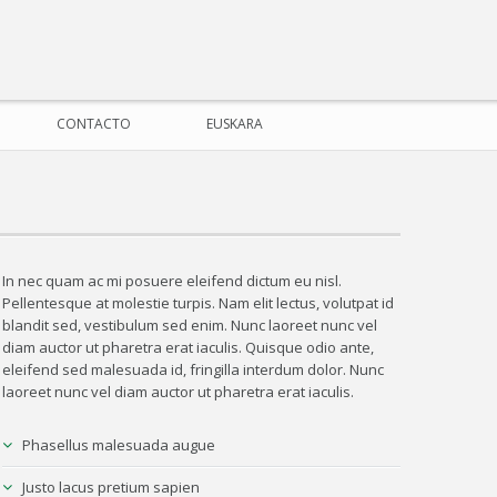
CONTACTO
EUSKARA
In nec quam ac mi posuere eleifend dictum eu nisl.
Pellentesque at molestie turpis. Nam elit lectus, volutpat id
blandit sed, vestibulum sed enim. Nunc laoreet nunc vel
diam auctor ut pharetra erat iaculis. Quisque odio ante,
eleifend sed malesuada id, fringilla interdum dolor. Nunc
laoreet nunc vel diam auctor ut pharetra erat iaculis.
Phasellus malesuada augue
Justo lacus pretium sapien