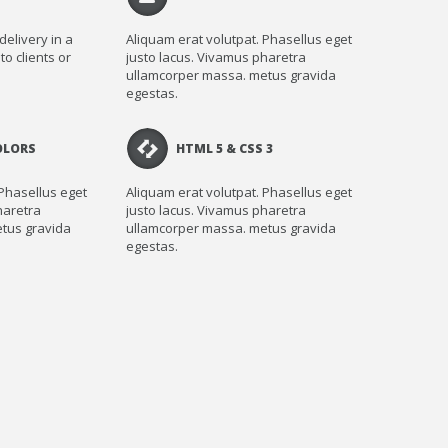
delivery in a
Aliquam erat volutpat. Phasellus eget
to clients or
justo lacus. Vivamus pharetra
ullamcorper massa. metus gravida
egestas.
OLORS
HTML 5 & CSS 3
 Phasellus eget
Aliquam erat volutpat. Phasellus eget
haretra
justo lacus. Vivamus pharetra
tus gravida
ullamcorper massa. metus gravida
egestas.